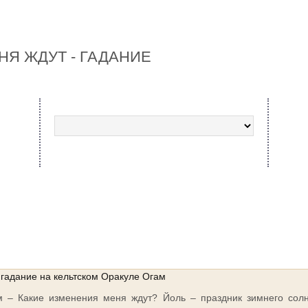
НЯ ЖДУТ - ГАДАНИЕ
Выбранная колода
Гада
Сосре
удержи
 гадание на кельтском Оракуле Огам
м – Какие изменения меня ждут? Йоль – праздник зимнего солн