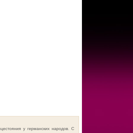
ние
доточьтесь на своем вопросе, нажмите и
вайте кнопку “Тасовать колоду”
Тасовать колоду
цестояния у германских народов. С