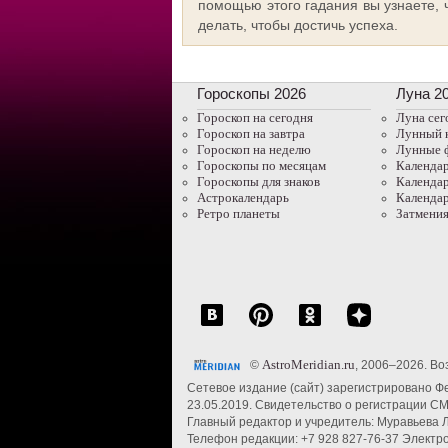
помощью этого гадания вы узнаете, 
делать, чтобы достичь успеха.
Гороскопы 2026
Луна 2
Гороскоп на сегодня
Луна сег
Гороскоп на завтра
Лунный 
Гороскоп на неделю
Лунные 
Гороскопы по месяцам
Календар
Гороскопы для знаков
Календар
Астрокалендарь
Календар
Ретро планеты
Затмения
AstroMeridian.ru
©
, 2006–2026. Во
Сетевое издание (сайт) зарегистрировано Ф
23.05.2019. Свидетельство о регистрации С
Главный редактор и учредитель: Муравьева Л.
Телефон редакции: +7 928 827-76-37 Электро