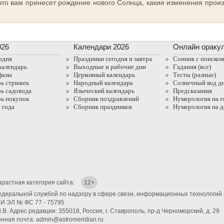
что вам принесет рождение нового Солнца, какие изменения произ
026
Календари 2026
Онлайн ораку
одня
Праздники сегодня и завтра
Cонник с поиском
календарь
Выходные и рабочие дни
Гадания (все)
фазы
Церковный календарь
Тесты (разные)
ь стрижек
Народный календарь
Солнечный код д
ь садовода
Языческий календарь
Предсказания
ь покупок
Сборник поздравлений
Нумерология на г
 года
Сборник праздников
Нумерология на д
зрастная категория сайта:
12+
едеральной службой по надзору в сфере связи, информационных технологий 
МИ ЭЛ № ФС 77 - 75795
В. Адрес редакции: 355018, Россия, г. Ставрополь, пр-д Черноморский, д. 29
нная почта: admin@astromeridian.ru