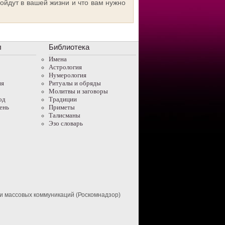
ойдут в вашей жизни и что вам нужно
л
Библиотека
Имена
Астрология
Нумерология
ня
Ритуалы и обряды
Молитвы и заговоры
од
Традиции
ень
Приметы
Талисманы
Эзо словарь
и массовых коммуникаций (Роскомнадзор)