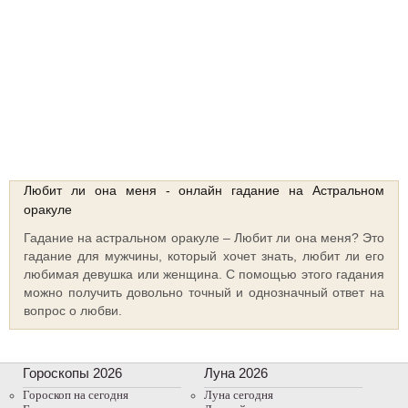
Сосредоточьтесь на своем вопросе, нажмите и удерживайте кнопку
“Тасовать колоду”
Тасовать колоду
Выберите интуитивно карты!!!
Любит ли она меня - онлайн гадание на Астральном
оракуле
Гадание на астральном оракуле – Любит ли она меня? Это
гадание для мужчины, который хочет знать, любит ли его
любимая девушка или женщина. С помощью этого гадания
можно получить довольно точный и однозначный ответ на
вопрос о любви.
Гороскопы 2026
Луна 2026
Гороскоп на сегодня
Луна сегодня