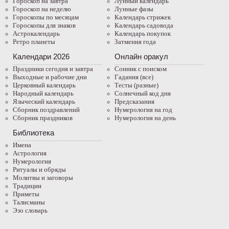
Гороскоп на завтра
Лунный календарь
Гороскоп на неделю
Лунные фазы
Гороскопы по месяцам
Календарь стрижек
Гороскопы для знаков
Календарь садовода
Астрокалендарь
Календарь покупок
Ретро планеты
Затмения года
Календари 2026
Онлайн оракул
Праздники сегодня и завтра
Cонник с поиском
Выходные и рабочие дни
Гадания (все)
Церковный календарь
Тесты (разные)
Народный календарь
Солнечный код дня
Языческий календарь
Предсказания
Сборник поздравлений
Нумерология на год
Сборник праздников
Нумерология на день
Библиотека
Имена
Астрология
Нумерология
Ритуалы и обряды
Молитвы и заговоры
Традиции
Приметы
Талисманы
Эзо словарь