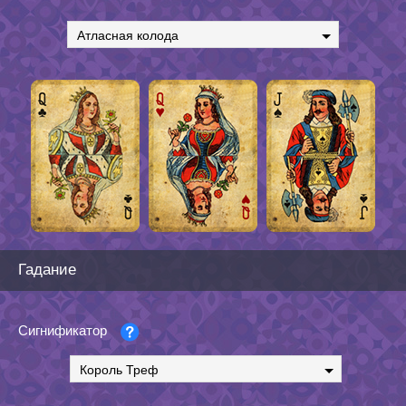
Атласная колода
Гадание
Сигнификатор
Король Треф