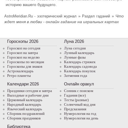
историю вашего будущего.
»
»
Что
AstroMeridian.Ru - эзотерический журнал
Раздел гаданий
ждет меня в любви - онлайн гадание на игральных картах
Гороскопы 2026
Луна 2026
Гороскоп на сегодня
Луна сегодня
Гороскоп на завтра
Лунный календарь
Гороскоп на неделю
Лунные фазы
Гороскопы по месяцам
Календарь стрижек
Гороскопы для знаков
Календарь садовода
Астрокалендарь
Календарь покупок
Ретро планеты
Затмения года
Календари 2026
Онлайн оракул
Праздники сегодня и завтра
Cонник с поиском
Выходные и рабочие дни
Гадания (все)
Церковный календарь
Тесты (разные)
Народный календарь
Солнечный код дня
Языческий календарь
Предсказания
Сборник поздравлений
Нумерология на год
Сборник праздников
Нумерология на день
Библиотека