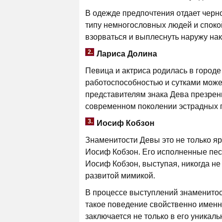
В одежде предпочтения отдает черн
типу немногословных людей и споко
взорваться и выплеснуть наружу на
2.
Лариса Долина
Певица и актриса родилась в городе
работоспособностью и сутками может
представителям знака Дева презрен
современном поколении эстрадных пе
3.
Иосиф Кобзон
Знаменитости Девы это не только яр
Иосиф Кобзон. Его исполненные песн
Иосиф Кобзон, выступая, никогда н
развитой мимикой.
В процессе выступлений знаменитос
такое поведение свойственно именн
заключается не только в его уникаль