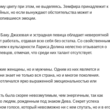
ому цвету при этом, не выделяясь. Земфира принадлежит к
йных, но если вынуждают обстоятельства может и
копившиеся эмоции.
 Баку. Джазовая и эстрадная певица обладает невероятной
 работать, отдавая всю себя без остатка. Со свойственны
ием к вульгарности Лариса Долина нелестно отзывается о
вцов, отмечая, что среди них талант отсутствует.
кие женщины, но и мужчины. Одним из них является и
и знает не только вся страна, но и многое поколения.
е отличался ярко выраженной эмоциональностью или
ть была скорее невозмутимым, чем энергичным, так как
о людям, рожденным под знаком Дева. Секрет успеха
ном голосе, который невозможно ни с кем спутать, но и в ег