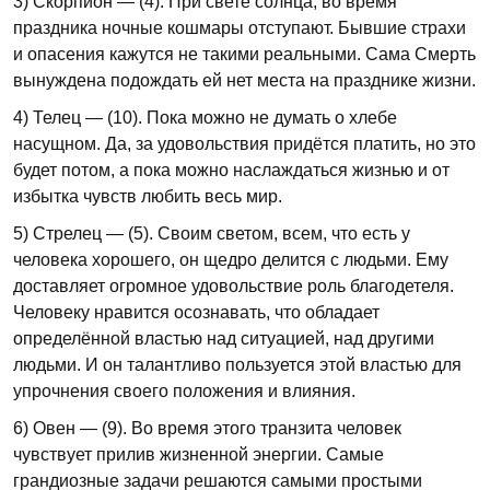
3) Скорпион — (4). При свете солнца, во время
праздника ночные кошмары отступают. Бывшие страхи
и опасения кажутся не такими реальными. Сама Смерть
вынуждена подождать ей нет места на празднике жизни.
4) Телец — (10). Пока можно не думать о хлебе
насущном. Да, за удовольствия придётся платить, но это
будет потом, а пока можно наслаждаться жизнью и от
избытка чувств любить весь мир.
5) Стрелец — (5). Своим светом, всем, что есть у
человека хорошего, он щедро делится с людьми. Ему
доставляет огромное удовольствие роль благодетеля.
Человеку нравится осознавать, что обладает
определённой властью над ситуацией, над другими
людьми. И он талантливо пользуется этой властью для
упрочнения своего положения и влияния.
6) Овен — (9). Во время этого транзита человек
чувствует прилив жизненной энергии. Самые
грандиозные задачи решаются самыми простыми