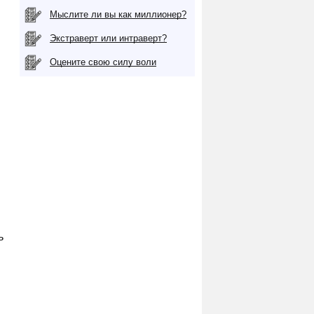
Мыслите ли вы как миллионер?
Экстраверт или интраверт?
Оцените свою силу воли
ь