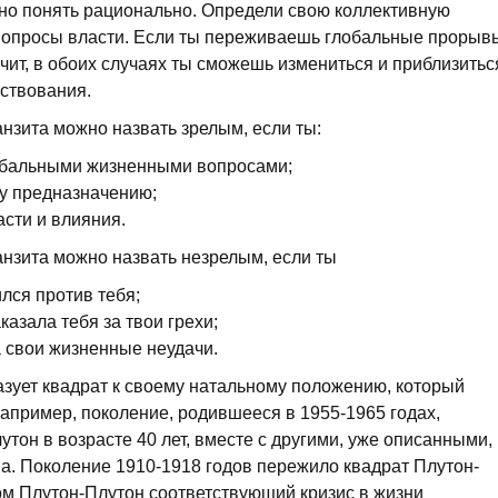
но понять рационально. Определи свою коллективную
 вопросы власти. Если ты переживаешь глобальные прорыв
ит, в обоих случаях ты сможешь измениться и приблизитьс
ствования.
анзита можно назвать зрелым, если ты:
обальными жизненными вопросами;
у предназначению;
сти и влияния.
анзита можно назвать незрелым, если ты
лся против тебя;
казала тебя за твои грехи;
а свои жизненные неудачи.
азует квадрат к своему натальному положению, который
Например, поколение, родившееся в 1955-1965 годах,
тон в возрасте 40 лет, вместе с другими, уже описанными,
на. Поколение 1910-1918 годов пережило квадрат Плутон-
том Плутон-Плутон соответствующий кризис в жизни