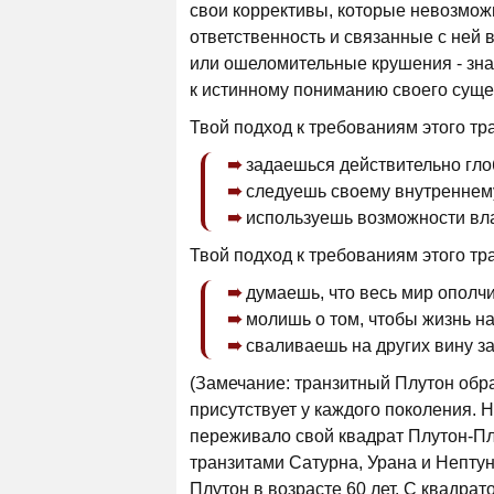
свои коррективы, которые невозмож
ответственность и связанные с ней
или ошеломительные крушения - знач
к истинному пониманию своего суще
Твой подход к требованиям этого тр
задаешься действительно гл
следуешь своему внутреннем
используешь возможности вла
Твой подход к требованиям этого тр
думаешь, что весь мир ополчи
молишь о том, чтобы жизнь на
сваливаешь на других вину з
(Замечание: транзитный Плутон обр
присутствует у каждого поколения. 
переживало свой квадрат Плутон-Плу
транзитами Сатурна, Урана и Непту
Плутон в возрасте 60 лет. С квадра