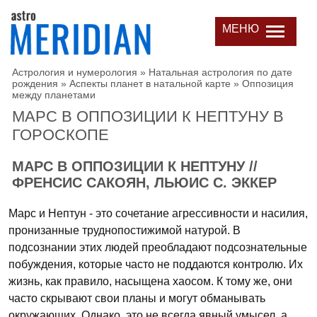
МЕНЮ
Астрология и нумерология
»
Натальная астрология по дате
рождения
»
Аспекты планет в натальной карте
»
Оппозиция
между планетами
МАРС В ОППОЗИЦИИ К НЕПТУНУ В
ГОРОСКОПЕ
МАРС В ОППОЗИЦИИ К НЕПТУНУ //
ФРЕНСИС САКОЯН, ЛЬЮИС С. ЭККЕР
Марс и Нептун - это сочетание агрессивности и насилия,
пронизанные труднопостижимой натурой. В
подсознании этих людей преобладают подсознательные
побуждения, которые часто не поддаются контролю. Их
жизнь, как правило, насыщена хаосом. К тому же, они
часто скрывают свои планы и могут обманывать
окружающих. Однако, это не всегда явный умысел, а