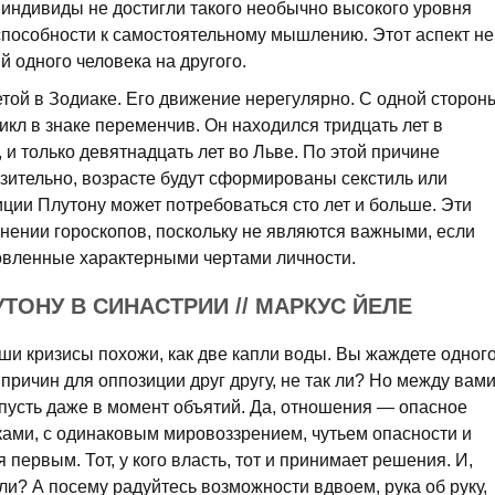
о индивиды не достигли такого необычно высокого уровня
способности к самостоятельному мышлению. Этот аспект не
 одного человека на другого.
ой в Зодиаке. Его движение нерегулярно. С одной сторон
икл в знаке переменчив. Он находился тридцать лет в
, и только девятнадцать лет во Льве. По этой причине
изительно, возрасте будут сформированы секстиль или
ции Плутону может потребоваться сто лет и больше. Эти
нении гороскопов, поскольку не являются важными, если
овленные характерными чертами личности.
УТОНУ В СИНАСТРИИ // МАРКУС ЙЕЛЕ
аши кризисы похожи, как две капли воды. Вы жаждете одног
т причин для оппозиции друг другу, не так ли? Но между вам
 пусть даже в момент объятий. Да, отношения — опасное
ками, с одинаковым мировоззрением, чутьем опасности и
 первым. Тот, у кого власть, тот и принимает решения. И,
к ли? А посему радуйтесь возможности вдвоем, рука об руку,