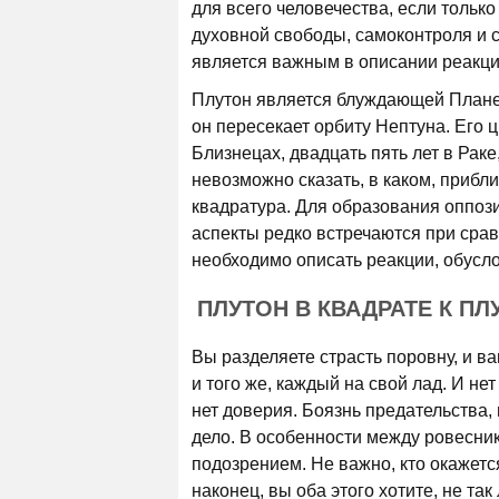
для всего человечества, если тольк
духовной свободы, самоконтроля и 
является важным в описании реакций
Плутон является блуждающей Планет
он пересекает орбиту Нептуна. Его ц
Близнецах, двадцать пять лет в Раке
невозможно сказать, в каком, прибл
квадратура. Для образования оппози
аспекты редко встречаются при срав
необходимо описать реакции, обусл
ПЛУТОН В КВАДРАТЕ К ПЛ
Вы разделяете страсть поровну, и в
и того же, каждый на свой лад. И не
нет доверия. Боязнь предательства,
дело. В особенности между ровесни
подозрением. Не важно, кто окажется
наконец, вы оба этого хотите, не та