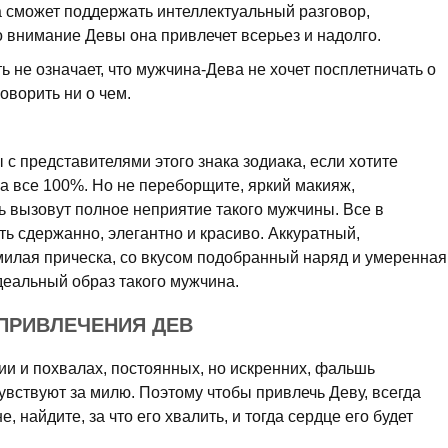
ма сможет поддержать интеллектуальный разговор,
о внимание Девы она привлечет всерьез и надолго.
ь не означает, что мужчина-Дева не хочет посплетничать о
говорить ни о чем.
 с представителями этого знака зодиака, если хотите
а все 100%. Но не переборщите, яркий макияж,
 вызовут полное неприятие такого мужчины. Все в
ь сдержанно, элегантно и красиво. Аккуратный,
 милая прическа, со вкусом подобранный наряд и умеренная
деальный образ такого мужчина.
ПРИВЛЕЧЕНИЯ ДЕВ
и и похвалах, постоянных, но искренних, фальшь
чувствуют за милю. Поэтому чтобы привлечь Деву, всегда
 найдите, за что его хвалить, и тогда сердце его будет