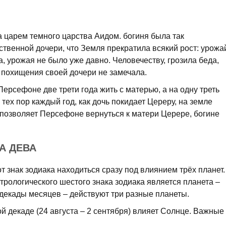
царем темного царства Аидом. богиня была так
твенной дочери, что Земля прекратила всякий рост: урожа
а, урожая не было уже давно. Человечеству, грозила беда,
 похищения своей дочери не замечала.
ерсефоне две трети года жить с матерью, а на одну треть
тех пор каждый год, как дочь покидает Цереру, на земле
а позволяет Персефоне вернуться к матери Церере, богине
А ДЕВА
т знак зодиака находиться сразу под влиянием трёх планет.
рологического шестого знака зодиака является планета –
декады месяцев – действуют три разные планеты.
й декаде (24 августа – 2 сентября) влияет Солнце. Важные