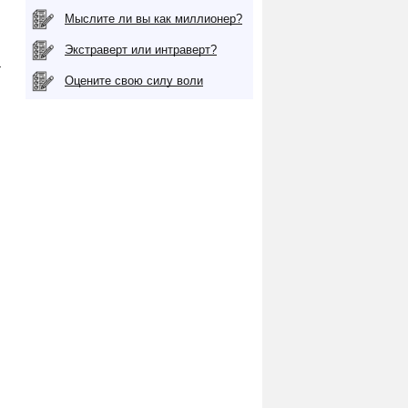
Мыслите ли вы как миллионер?
Экстраверт или интраверт?
а
Оцените свою силу воли